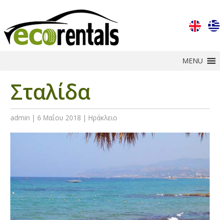
MENU
Σταλίδα
admin
|
6 Μαΐου 2018
|
Ηράκλειο